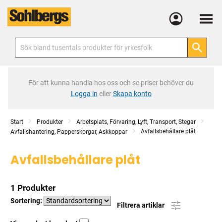
Meny
För att kunna handla hos oss och se priser behöver du
Logga in
eller
Skapa konto
Start
Produkter
Arbetsplats, Förvaring, Lyft, Transport, Stegar
Avfallsbehållare plåt
Avfallshantering, Papperskorgar, Askkoppar
Avfallsbehållare plåt
1 Produkter
Sortering:
Filtrera artiklar