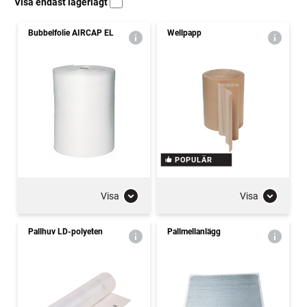
Visa endast lagerlagt
Bubbelfolie AIRCAP EL
Wellpapp
POPULÄR
Visa
Visa
Pallhuv LD-polyeten
Pallmellanlägg