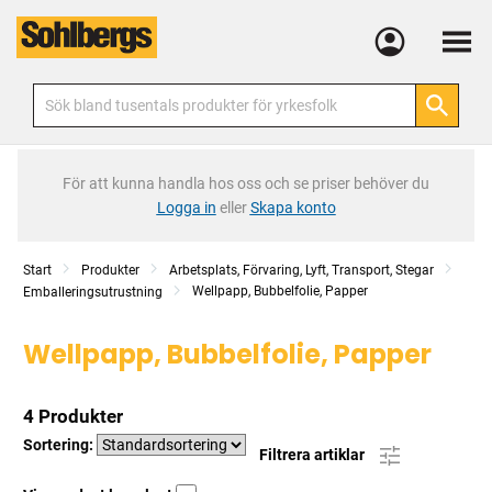
Meny
För att kunna handla hos oss och se priser behöver du
Logga in
eller
Skapa konto
Start
Produkter
Arbetsplats, Förvaring, Lyft, Transport, Stegar
Wellpapp, Bubbelfolie, Papper
Emballeringsutrustning
Wellpapp, Bubbelfolie, Papper
4 Produkter
Sortering:
Filtrera artiklar