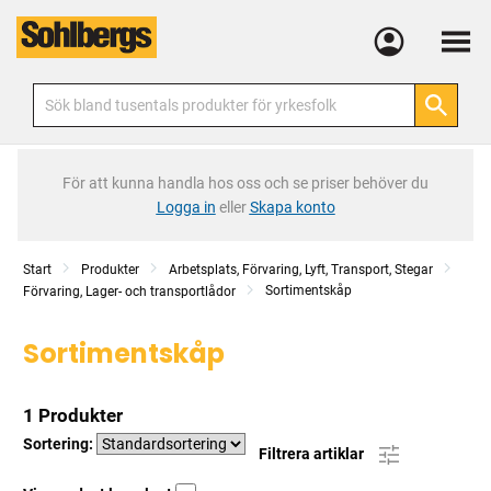
Meny
För att kunna handla hos oss och se priser behöver du
Logga in
eller
Skapa konto
Start
Produkter
Arbetsplats, Förvaring, Lyft, Transport, Stegar
Sortimentskåp
Förvaring, Lager- och transportlådor
Sortimentskåp
1 Produkter
Sortering:
Filtrera artiklar