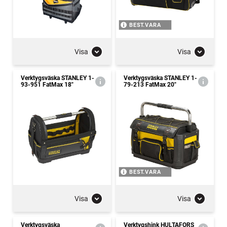
BEST.VARA
Visa
Visa
Verktygsväska STANLEY 1-
Verktygsväska STANLEY 1-
93-951 FatMax 18"
79-213 FatMax 20"
BEST.VARA
Visa
Visa
Verktygsväska
Verktygshink HULTAFORS