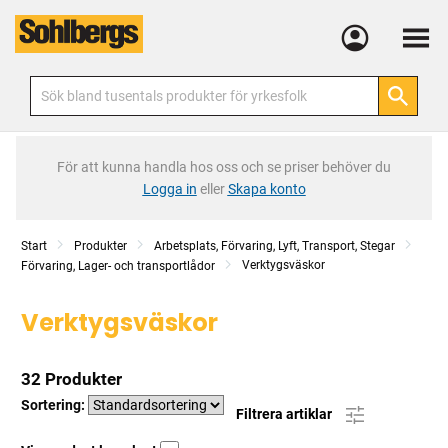
Meny
För att kunna handla hos oss och se priser behöver du
Logga in
eller
Skapa konto
Start
Produkter
Arbetsplats, Förvaring, Lyft, Transport, Stegar
Verktygsväskor
Förvaring, Lager- och transportlådor
Verktygsväskor
32 Produkter
Sortering:
Filtrera artiklar