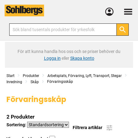
Meny
För att kunna handla hos oss och se priser behöver du
Logga in
eller
Skapa konto
Start
Produkter
Arbetsplats, Förvaring, Lyft, Transport, Stegar
Förvaringsskåp
Inredning
Skåp
Förvaringsskåp
2 Produkter
Sortering:
Filtrera artiklar