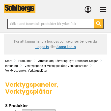
Meny
För att kunna handla hos oss och se priser behöver du
Logga in
eller
Skapa konto
Start
Produkter
Arbetsplats, Förvaring, Lyft, Transport, Stegar
Inredning
Verktygspaneler, Verktygsplåtar, Verktygskrokar
Verktygspaneler, Verktygsplåtar
Verktygspaneler,
Verktygsplåtar
8 Produkter