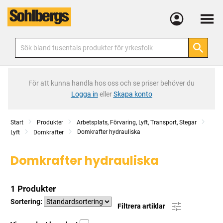
Meny
För att kunna handla hos oss och se priser behöver du
Logga in
eller
Skapa konto
Start
Produkter
Arbetsplats, Förvaring, Lyft, Transport, Stegar
Domkrafter hydrauliska
Lyft
Domkrafter
Domkrafter hydrauliska
1 Produkter
Sortering:
Filtrera artiklar