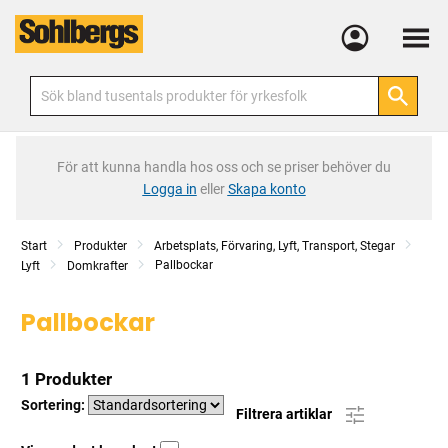
Meny
För att kunna handla hos oss och se priser behöver du
Logga in
eller
Skapa konto
Start
Produkter
Arbetsplats, Förvaring, Lyft, Transport, Stegar
Pallbockar
Lyft
Domkrafter
Pallbockar
1 Produkter
Sortering:
Filtrera artiklar