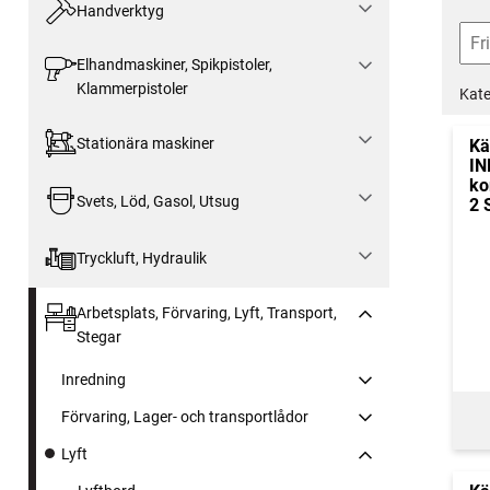
Handverktyg
Elhandmaskiner, Spikpistoler,
Klammerpistoler
Kate
Stationära maskiner
Kä
IN
ko
Svets, Löd, Gasol, Utsug
2 
Tryckluft, Hydraulik
Arbetsplats, Förvaring, Lyft, Transport,
Stegar
Inredning
Förvaring, Lager- och transportlådor
Lyft