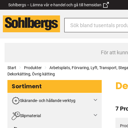
Sohlbergs – Lämna vår e-handel och gå till hemsidan
För att kun
Start
Produkter
Arbetsplats, Förvaring, Lyft, Transport, Steg
Dekorkätting, Övrig kätting
De
Sortiment
Skärande- och hållande verktyg
7 Pr
Slipmaterial
Prod