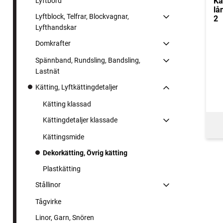
Kä
Lyftbord
lå
Lyftblock, Telfrar, Blockvagnar,
2
Lyfthandskar
Domkrafter
Spännband, Rundsling, Bandsling,
Lastnät
Kätting, Lyftkättingdetaljer
Kätting klassad
Kättingdetaljer klassade
Kättingsmide
Dekorkätting, Övrig kätting
Plastkätting
Stållinor
Tågvirke
Linor, Garn, Snören