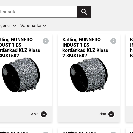
gorier
Varumärke
tting GUNNEBO
Kätting GUNNEBO
K
DUSTRIES
INDUSTRIES
I
rtlänkad KLZ Klass
kortlänkad KLZ Klass
h
SMS1502
2 SMS1502
K
Visa
Visa