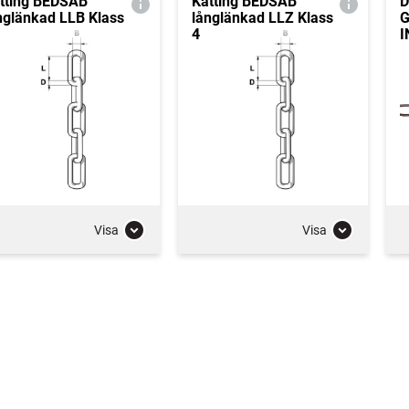
tting BEDSAB
Kätting BEDSAB
D
nglänkad LLB Klass
långlänkad LLZ Klass
4
I
Visa
Visa