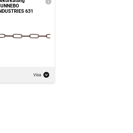
ekorkätting
GUNNEBO
NDUSTRIES 631
Visa