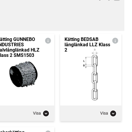
ätting GUNNEBO
Kätting BEDSAB
NDUSTRIES
långlänkad LLZ Klass
alvlånglänkad HLZ
2
lass 2 SMS1503
Visa
Visa