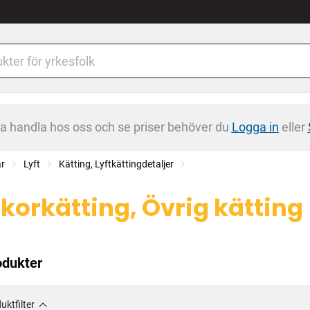
na handla hos oss och se priser behöver du
Logga in
eller
ar
Lyft
Kätting, Lyftkättingdetaljer
korkätting, Övrig kätting
odukter
uktfilter