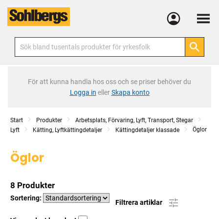
Meny
För att kunna handla hos oss och se priser behöver du
Logga in
eller
Skapa konto
Start
Produkter
Arbetsplats, Förvaring, Lyft, Transport, Stegar
Öglor
Lyft
Kätting, Lyftkättingdetaljer
Kättingdetaljer klassade
Öglor
8 Produkter
Sortering:
Filtrera artiklar