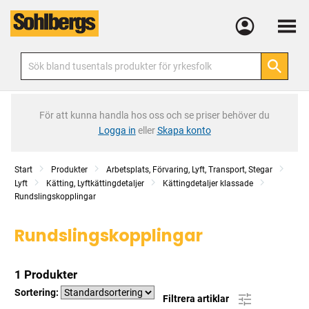
Meny
För att kunna handla hos oss och se priser behöver du
Logga in
eller
Skapa konto
Start
Produkter
Arbetsplats, Förvaring, Lyft, Transport, Stegar
Lyft
Kätting, Lyftkättingdetaljer
Kättingdetaljer klassade
Rundslingskopplingar
Rundslingskopplingar
1 Produkter
Sortering:
Filtrera artiklar