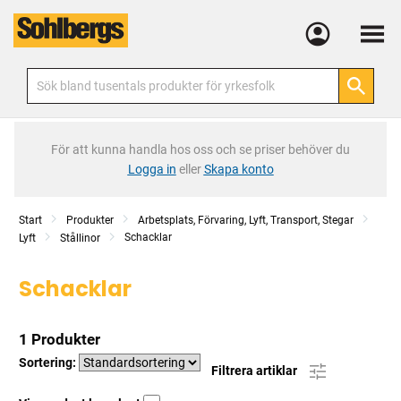
Meny
För att kunna handla hos oss och se priser behöver du
Logga in
eller
Skapa konto
Start
Produkter
Arbetsplats, Förvaring, Lyft, Transport, Stegar
Schacklar
Lyft
Stållinor
Schacklar
1 Produkter
Sortering:
Filtrera artiklar