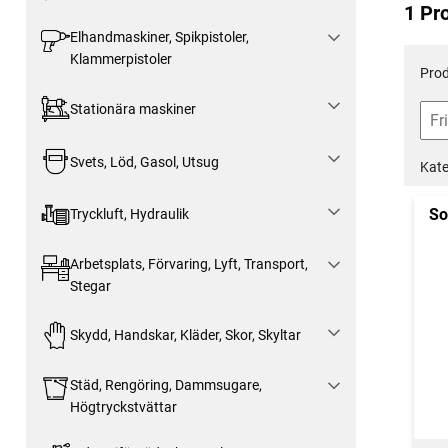
1 Pr
Elhandmaskiner, Spikpistoler,
Klammerpistoler
Prod
Stationära maskiner
Svets, Löd, Gasol, Utsug
Kate
So
Tryckluft, Hydraulik
Arbetsplats, Förvaring, Lyft, Transport,
Stegar
Skydd, Handskar, Kläder, Skor, Skyltar
Städ, Rengöring, Dammsugare,
Högtryckstvättar