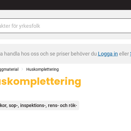
na handla hos oss och se priser behöver du
Logga in
eller
ggmaterial
Huskomplettering
skomplettering
egorier
kor, sop-, inspektions-, rens- och rök-