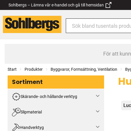
Sohlbergs – Lämna vår e-handel och gå till hemsidan
För att kun
Start
Produkter
Byggvaror, Formsättning, Ventilation
By
Hu
Sortiment
Skärande- och hållande verktyg
Kat
Luc
Slipmaterial
Handverktyg