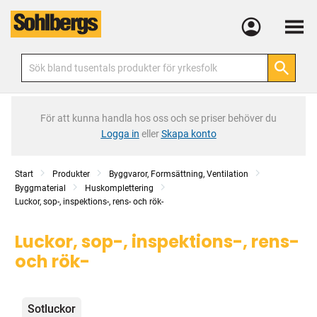
Meny
För att kunna handla hos oss och se priser behöver du
Logga in
eller
Skapa konto
Start
Produkter
Byggvaror, Formsättning, Ventilation
Byggmaterial
Huskomplettering
Luckor, sop-, inspektions-, rens- och rök-
Luckor, sop-, inspektions-, rens-
och rök-
Kategorier
Sotluckor