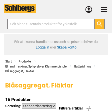
Meny
För att kunna handla hos oss och se priser behöver du
Logga in
eller
Skapa konto
Start
Produkter
Elhandmaskiner, Spikpistoler, Klammerpistoler
Batteridrivna
Blåsaggregat, Fläktar
Blåsaggregat, Fläktar
16 Produkter
Sortering:
Filtrera artiklar