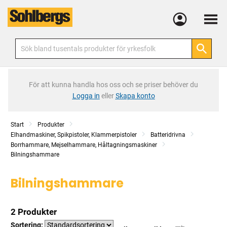
Meny
För att kunna handla hos oss och se priser behöver du
Logga in
eller
Skapa konto
Start
Produkter
Elhandmaskiner, Spikpistoler, Klammerpistoler
Batteridrivna
Borrhammare, Mejselhammare, Håltagningsmaskiner
Bilningshammare
Bilningshammare
2 Produkter
Sortering: