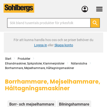
Meny
För att kunna handla hos oss och se priser behöver du
Logga in
eller
Skapa konto
Start
Produkter
Elhandmaskiner, Spikpistoler, Klammerpistoler
Nätanslutna
Borrhammare, Mejselhammare, Håltagningsmaskiner
Borrhammare, Mejselhammare,
Håltagningsmaskiner
Kategorier
Borr- och mejselhammare
Bilningshammare