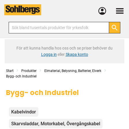
Meny
För att kunna handla hos oss och se priser behöver du
Logga in
eller
Skapa konto
Start
Produkter
Elmaterial, Belysning, Batterier, Elverk
Bygg- och Industriel
Bygg- och Industriel
Kategorier
Kabelvindor
Skarvsladdar, Motorkabel, Övergångskabel