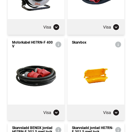
Visa
Visa
Motorkabel H07RN-F 400
Skarvbox
V
Visa
Visa
Skarvsladd BENOX jordad
Skarvsladd jordad H07RN-
H07RN-F 3G1,5 med lock
F 3G1,5 med lock