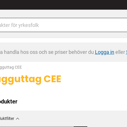
na handla hos oss och se priser behöver du
Logga in
eller
rrent:
gguttag CEE
gguttag CEE
odukter
uktfilter