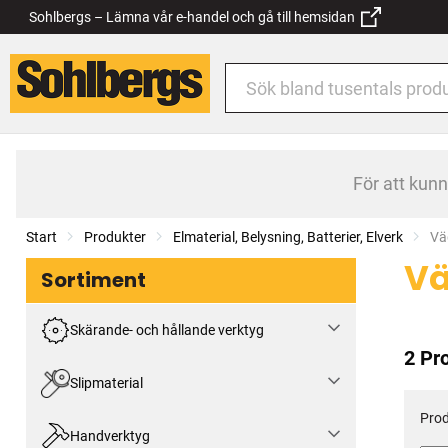
Sohlbergs – Lämna vår e-handel och gå till hemsidan
För att kun
Start
Produkter
Elmaterial, Belysning, Batterier, Elverk
Cu
Vä
Vä
Sortiment
Skärande- och hållande verktyg
2 Pr
Slipmaterial
Prod
Handverktyg