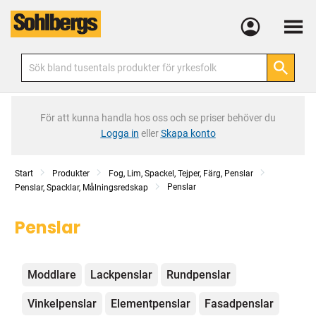
Meny
För att kunna handla hos oss och se priser behöver du
Logga in
eller
Skapa konto
Start
Produkter
Fog, Lim, Spackel, Tejper, Färg, Penslar
Penslar
Penslar, Spacklar, Målningsredskap
Penslar
Kategorier
Moddlare
Lackpenslar
Rundpenslar
Vinkelpenslar
Elementpenslar
Fasadpenslar