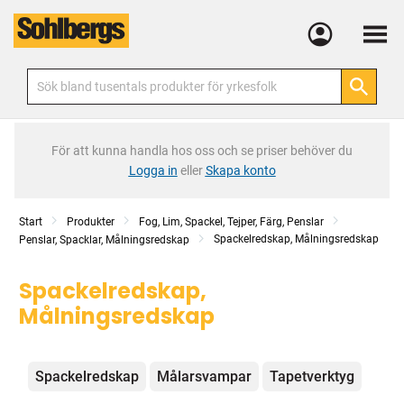
Meny
För att kunna handla hos oss och se priser behöver du
Logga in
eller
Skapa konto
Start
Produkter
Fog, Lim, Spackel, Tejper, Färg, Penslar
Spackelredskap, Målningsredskap
Penslar, Spacklar, Målningsredskap
Spackelredskap,
Målningsredskap
Kategorier
Spackelredskap
Målarsvampar
Tapetverktyg