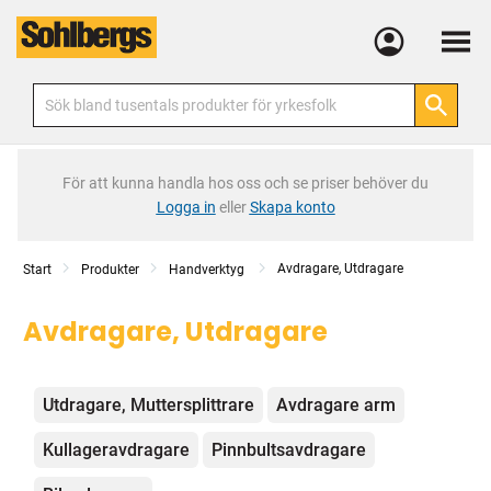
Meny
För att kunna handla hos oss och se priser behöver du
Logga in
eller
Skapa konto
Avdragare, Utdragare
Start
Produkter
Handverktyg
Avdragare, Utdragare
Kategorier
Utdragare, Muttersplittrare
Avdragare arm
Kullageravdragare
Pinnbultsavdragare