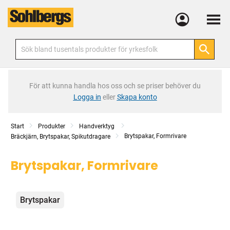
Meny
För att kunna handla hos oss och se priser behöver du
Logga in
eller
Skapa konto
Start
Produkter
Handverktyg
Brytspakar, Formrivare
Bräckjärn, Brytspakar, Spikutdragare
Brytspakar, Formrivare
Kategorier
Brytspakar