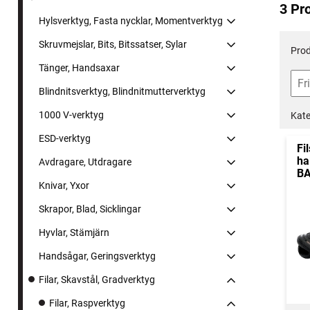
3 Pr
Hylsverktyg, Fasta nycklar, Momentverktyg
Skruvmejslar, Bits, Bitssatser, Sylar
Prod
Tänger, Handsaxar
Blindnitsverktyg, Blindnitmutterverktyg
1000 V-verktyg
Kate
ESD-verktyg
Fi
ha
Avdragare, Utdragare
BA
Knivar, Yxor
Skrapor, Blad, Sicklingar
Hyvlar, Stämjärn
Handsågar, Geringsverktyg
Filar, Skavstål, Gradverktyg
Filar, Raspverktyg