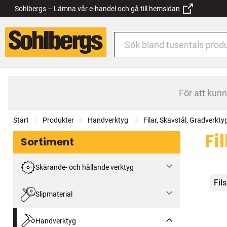
Sohlbergs – Lämna vår e-handel och gå till hemsidan
För att kun
Start
Produkter
Handverktyg
Filar, Skavstål, Gradverkty
Fi
Sortiment
Skärande- och hållande verktyg
Kat
Fil
Slipmaterial
Handverktyg