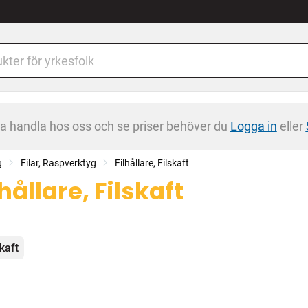
na handla hos oss och se priser behöver du
Logga in
eller
g
Filar, Raspverktyg
Filhållare, Filskaft
lhållare, Filskaft
egorier
skaft