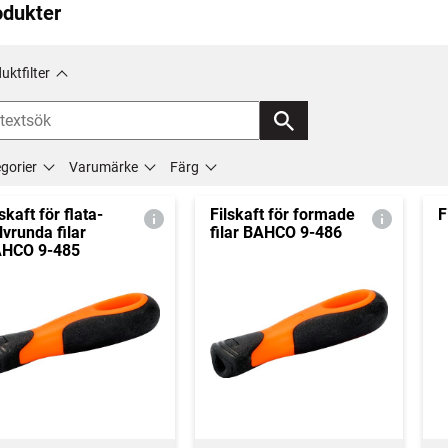
odukter
uktfilter
gorier
Varumärke
Färg
lskaft för flata-
Filskaft för formade
F
lvrunda filar
filar BAHCO 9-486
HCO 9-485