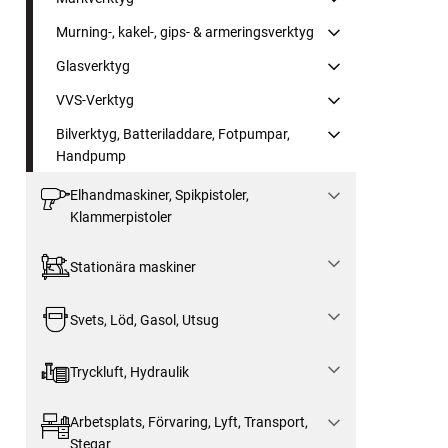
Murning-, kakel-, gips- & armeringsverktyg
Glasverktyg
VVS-Verktyg
Bilverktyg, Batteriladdare, Fotpumpar,
Handpump
Elhandmaskiner, Spikpistoler,
Klammerpistoler
Stationära maskiner
Svets, Löd, Gasol, Utsug
Tryckluft, Hydraulik
Arbetsplats, Förvaring, Lyft, Transport,
Stegar