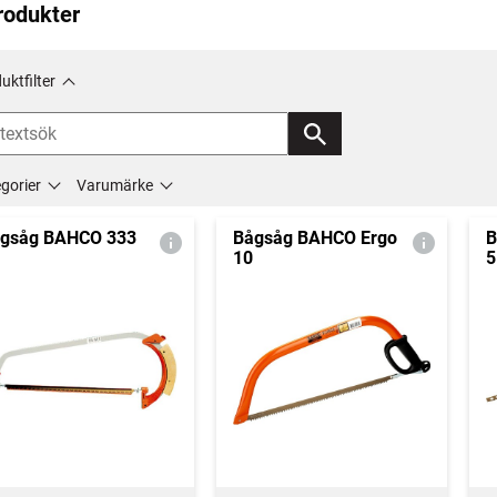
rodukter
uktfilter
gorier
Varumärke
gsåg BAHCO 333
Bågsåg BAHCO Ergo
B
10
5