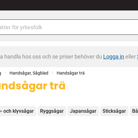
na handla hos oss och se priser behöver du
Logga in
eller
g
Handsågar, Sågblad
Handsågar trä
ndsågar trä
egorier
- och klyvsågar
Ryggsågar
Japansågar
Sticksågar
Bå