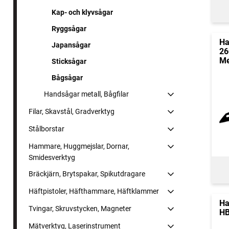
Kap- och klyvsågar
Ryggsågar
Ha
Japansågar
26
M
Sticksågar
Bågsågar
Handsågar metall, Bågfilar
Filar, Skavstål, Gradverktyg
Stålborstar
Hammare, Huggmejslar, Dornar,
Smidesverktyg
Bräckjärn, Brytspakar, Spikutdragare
Häftpistoler, Häfthammare, Häftklammer
Ha
Tvingar, Skruvstycken, Magneter
H
Mätverktyg, Laserinstrument