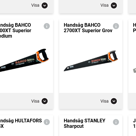
Visa
Visa
ndsåg BAHCO
Handsåg BAHCO
H
00XT Superior
2700XT Superior Grov
P
edium
Visa
Visa
ndsåg HULTAFORS
Handsåg STANLEY
J
BX
Sharpcut
1