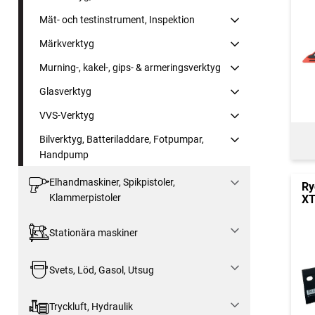
Mät- och testinstrument, Inspektion
Märkverktyg
Murning-, kakel-, gips- & armeringsverktyg
Glasverktyg
VVS-Verktyg
Bilverktyg, Batteriladdare, Fotpumpar,
Handpump
Elhandmaskiner, Spikpistoler,
Ry
Klammerpistoler
XT
Stationära maskiner
Svets, Löd, Gasol, Utsug
Tryckluft, Hydraulik