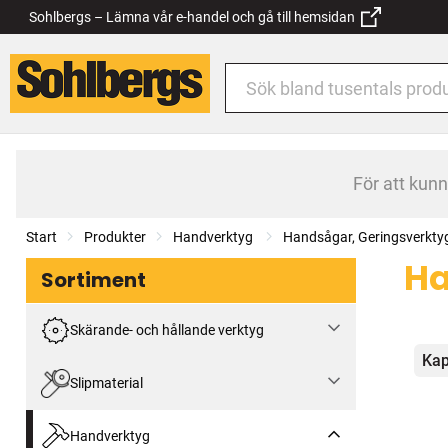
Sohlbergs – Lämna vår e-handel och gå till hemsidan
För att kun
Start
Produkter
Handverktyg
Handsågar, Geringsverkty
Ha
Sortiment
Skärande- och hållande verktyg
Kat
Kap
Slipmaterial
Handverktyg