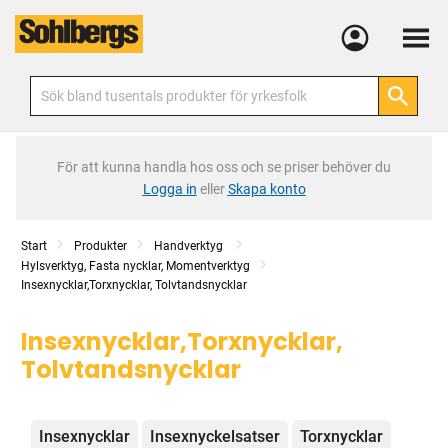
Meny
För att kunna handla hos oss och se priser behöver du
Logga in
eller
Skapa konto
Start
Produkter
Handverktyg
Hylsverktyg, Fasta nycklar, Momentverktyg
Insexnycklar,Torxnycklar, Tolvtandsnycklar
Insexnycklar,Torxnycklar,
Tolvtandsnycklar
Kategorier
Insexnycklar
Insexnyckelsatser
Torxnycklar