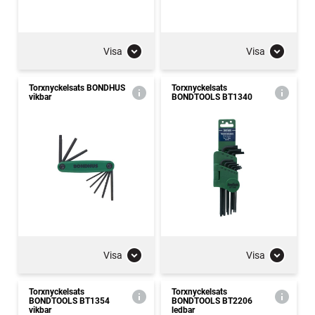
Visa
Visa
Torxnyckelsats BONDHUS
Torxnyckelsats
vikbar
BONDTOOLS BT1340
Visa
Visa
Torxnyckelsats
Torxnyckelsats
BONDTOOLS BT1354
BONDTOOLS BT2206
vikbar
ledbar