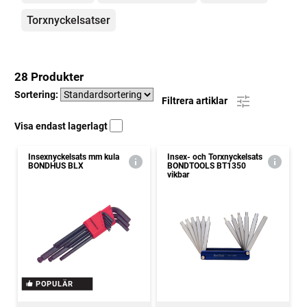
Torxnyckelsatser
28 Produkter
Sortering:
Filtrera artiklar
Visa endast lagerlagt
Insexnyckelsats mm kula
Insex- och Torxnyckelsats
BONDHUS BLX
BONDTOOLS BT1350
vikbar
POPULÄR