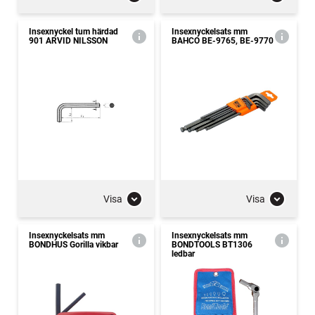
Insexnyckel tum härdad
Insexnyckelsats mm
901 ARVID NILSSON
BAHCO BE-9765, BE-9770
Visa
Visa
Insexnyckelsats mm
Insexnyckelsats mm
BONDHUS Gorilla vikbar
BONDTOOLS BT1306
ledbar