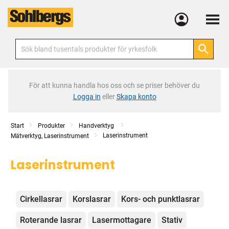
Meny
För att kunna handla hos oss och se priser behöver du
Logga in
eller
Skapa konto
Start
Produkter
Handverktyg
Laserinstrument
Mätverktyg, Laserinstrument
Laserinstrument
Kategorier
Cirkellasrar
Korslasrar
Kors- och punktlasrar
Roterande lasrar
Lasermottagare
Stativ