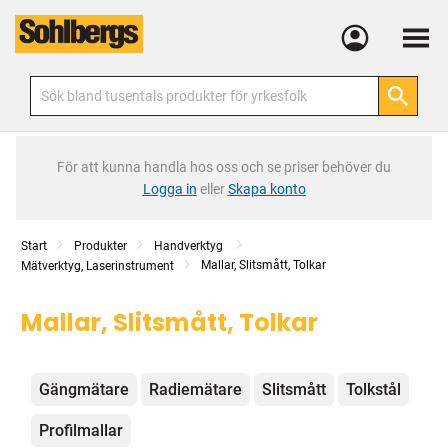
Meny
För att kunna handla hos oss och se priser behöver du
Logga in
eller
Skapa konto
Start
Produkter
Handverktyg
Mallar, Slitsmått, Tolkar
Mätverktyg, Laserinstrument
Mallar, Slitsmått, Tolkar
Kategorier
Gängmätare
Radiemätare
Slitsmått
Tolkstål
Profilmallar