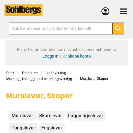
Meny
För att kunna handla hos oss och se priser behöver du
Logga in
eller
Skapa konto
Start
Produkter
Handverktyg
Murslevar, Skopor
Murning-, kakel-, gips- & armeringsverktyg
Murslevar, Skopor
Kategorier
Murslevar
Skärslevar
Iläggningsslevar
Tungslevar
Fogslevar