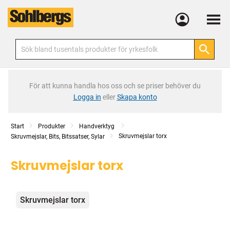
Meny
För att kunna handla hos oss och se priser behöver du
Logga in
eller
Skapa konto
Start
Produkter
Handverktyg
Skruvmejslar torx
Skruvmejslar, Bits, Bitssatser, Sylar
Skruvmejslar torx
Kategorier
Skruvmejslar torx