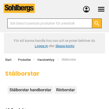
Meny
För att kunna handla hos oss och se priser behöver du
Logga in
eller
Skapa konto
Current:
Stålborstar
Start
Produkter
Handverktyg
Stålborstar
Kategorier
Stålborstar handborstar
Rörborstar