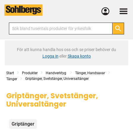
Meny
För att kunna handla hos oss och se priser behöver du
Logga in
eller
Skapa konto
Start
Produkter
Handverktyg
Tänger, Handsaxar
Griptänger, Svetstänger, Universaltänger
Tänger
Griptänger, Svetstänger,
Universaltänger
Kategorier
Griptänger