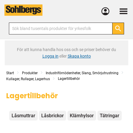
Meny
För att kunna handla hos oss och se priser behöver du
Logga in
eller
Skapa konto
Start
Produkter
Industriförnödenheter, Slang, Smörjutrustning
Lagertillbehör
Kullager, Rullager, Lagerhus
Lagertillbehör
Kategorier
Låsmuttrar
Låsbrickor
Klämhylsor
Tätringar