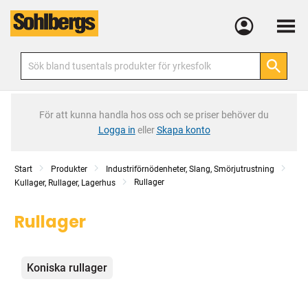
Meny
För att kunna handla hos oss och se priser behöver du
Logga in
eller
Skapa konto
Start
Produkter
Industriförnödenheter, Slang, Smörjutrustning
Rullager
Kullager, Rullager, Lagerhus
Rullager
Kategorier
Koniska rullager