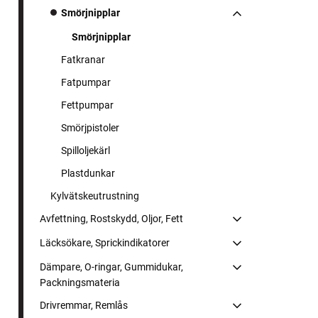
Smörjnipplar
Smörjnipplar
Fatkranar
Fatpumpar
Fettpumpar
Smörjpistoler
Spilloljekärl
Plastdunkar
Kylvätskeutrustning
Avfettning, Rostskydd, Oljor, Fett
Läcksökare, Sprickindikatorer
Dämpare, O-ringar, Gummidukar,
Packningsmateria
Drivremmar, Remlås