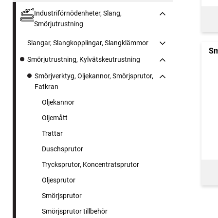
Industriförnödenheter, Slang,
Smörjutrustning
Slangar, Slangkopplingar, Slangklämmor
Sm
Smörjutrustning, Kylvätskeutrustning
Smörjverktyg, Oljekannor, Smörjsprutor,
Fatkran
Oljekannor
Oljemått
Trattar
Duschsprutor
Trycksprutor, Koncentratsprutor
Oljesprutor
Smörjsprutor
Smörjsprutor tillbehör