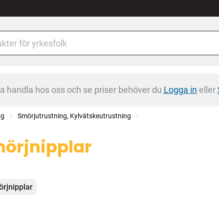
na handla hos oss och se priser behöver du
Logga in
eller
ng
Smörjutrustning, Kylvätskeutrustning
örjnipplar
egorier
rjnipplar