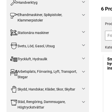
Handverktyg
6 Pr
Elhandmaskiner, Spikpistoler,
Klammerpistoler
Prod
Stationära maskiner
Svets, Löd, Gasol, Utsug
Kate
Sm
Tryckluft, Hydraulik
hy
in
Arbetsplats, Förvaring, Lyft, Transport,
Stegar
Skydd, Handskar, Kläder, Skor, Skyltar
Städ, Rengöring, Dammsugare,
Högtryckstvättar