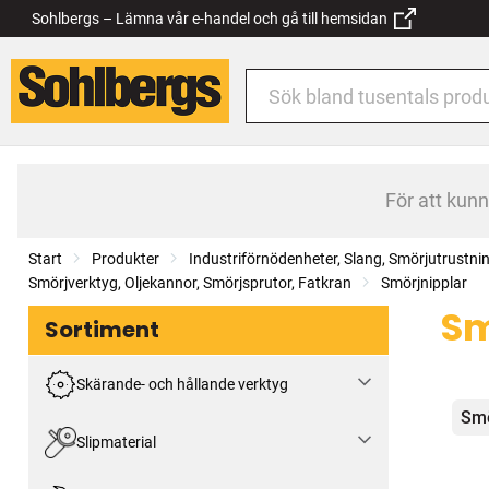
Sohlbergs – Lämna vår e-handel och gå till hemsidan
För att kun
Start
Produkter
Industriförnödenheter, Slang, Smörjutrustni
Smörjverktyg, Oljekannor, Smörjsprutor, Fatkran
Smörjnipplar
Sm
Sortiment
Skärande- och hållande verktyg
Kat
Smö
Slipmaterial