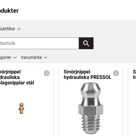
odukter
uktfilter
gorier
Varumärke
örjnippel
Smörjnippel
S
drauliska
hydrauliska PRESSOL
h
slagsnipplar stål