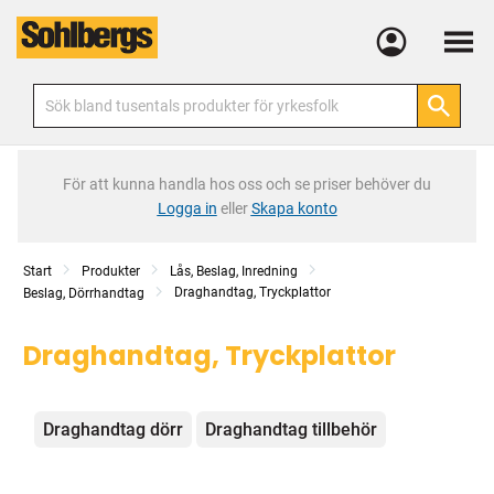
Meny
För att kunna handla hos oss och se priser behöver du
Logga in
eller
Skapa konto
Start
Produkter
Lås, Beslag, Inredning
Draghandtag, Tryckplattor
Beslag, Dörrhandtag
Draghandtag, Tryckplattor
Kategorier
Draghandtag dörr
Draghandtag tillbehör