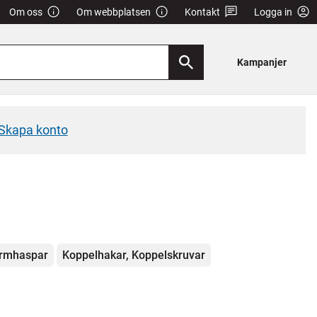
Om oss
Om webbplatsen
Kontakt
Logga in
Kampanjer
Skapa konto
rmhaspar
Koppelhakar, Koppelskruvar