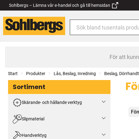
Sohlbergs – Lämna vår e-handel och gå till hemsidan
För att kun
Start
Produkter
Lås, Beslag, Inredning
Beslag, Dörrhand
Fö
Sortiment
Skärande- och hållande verktyg
Kat
Fön
Slipmaterial
Handverktyg