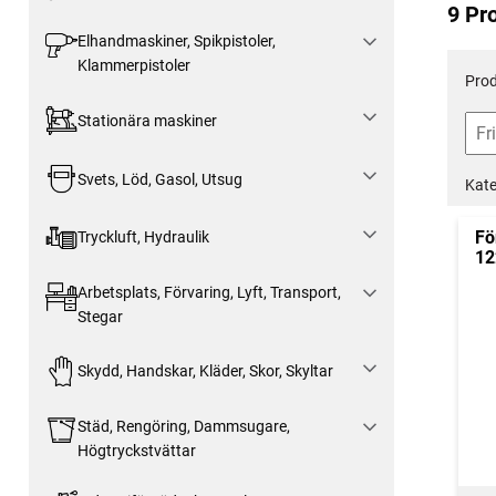
9 Pr
Elhandmaskiner, Spikpistoler,
Klammerpistoler
Prod
Stationära maskiner
Svets, Löd, Gasol, Utsug
Kate
Fö
Tryckluft, Hydraulik
12
Arbetsplats, Förvaring, Lyft, Transport,
Stegar
Skydd, Handskar, Kläder, Skor, Skyltar
Städ, Rengöring, Dammsugare,
Högtryckstvättar