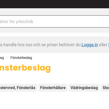
na handla hos oss och se priser behöver du
Logga in
eller
tag
Fönsterbeslag
nsterbeslag
egorier
stervred, Fönsterlås
Fönsterhållare
Vädringsbeslag
Sto