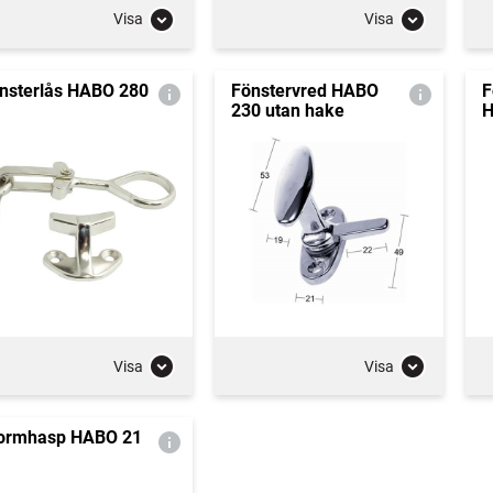
Visa
Visa
nsterlås HABO 280
Fönstervred HABO
F
230 utan hake
H
Visa
Visa
ormhasp HABO 21