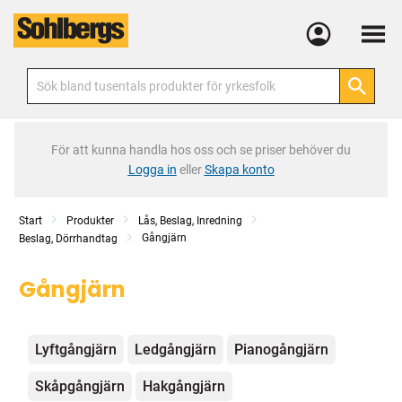
Meny
För att kunna handla hos oss och se priser behöver du
Logga in
eller
Skapa konto
Start
Produkter
Lås, Beslag, Inredning
Gångjärn
Beslag, Dörrhandtag
Gångjärn
Kategorier
Lyftgångjärn
Ledgångjärn
Pianogångjärn
Skåpgångjärn
Hakgångjärn