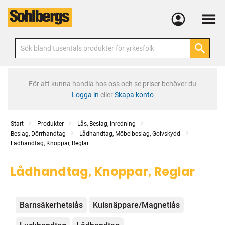
Meny
För att kunna handla hos oss och se priser behöver du
Logga in
eller
Skapa konto
Start
Produkter
Lås, Beslag, Inredning
Beslag, Dörrhandtag
Lådhandtag, Möbelbeslag, Golvskydd
Lådhandtag, Knoppar, Reglar
Lådhandtag, Knoppar, Reglar
Kategorier
Barnsäkerhetslås
Kulsnäppare/Magnetlås