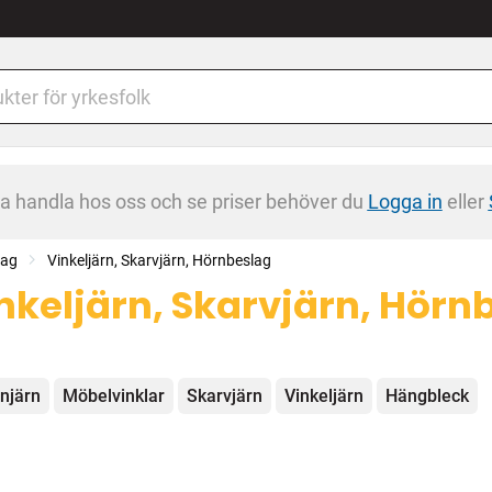
na handla hos oss och se priser behöver du
Logga in
eller
tag
Vinkeljärn, Skarvjärn, Hörnbeslag
nkeljärn, Skarvjärn, Hörn
egorier
njärn
Möbelvinklar
Skarvjärn
Vinkeljärn
Hängbleck