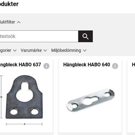
odukter
uktfilter
gorier
Varumärke
Miljöbedömning
ngbleck HABO 637
Hängbleck HABO 640
H