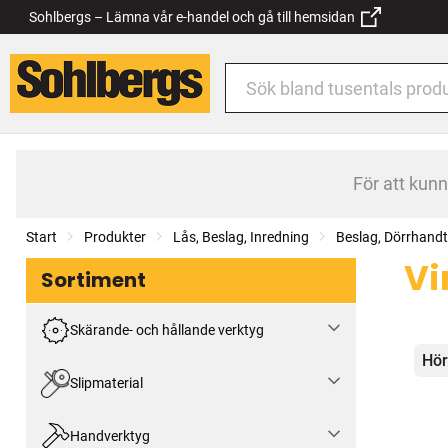
Sohlbergs – Lämna vår e-handel och gå till hemsidan
För att kun
Start
Produkter
Lås, Beslag, Inredning
Beslag, Dörrhand
Vi
Sortiment
Skärande- och hållande verktyg
Kat
Hör
Slipmaterial
Handverktyg