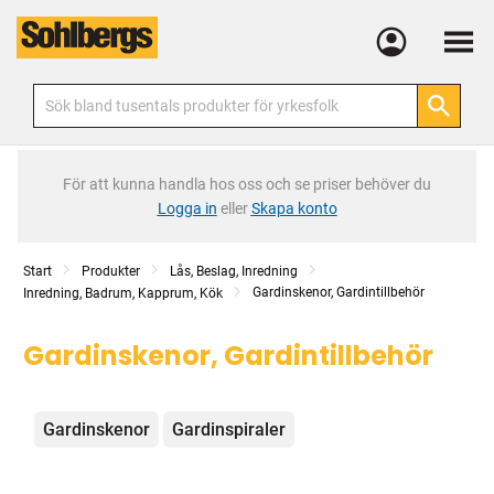
Meny
För att kunna handla hos oss och se priser behöver du
Logga in
eller
Skapa konto
Start
Produkter
Lås, Beslag, Inredning
Gardinskenor, Gardintillbehör
Inredning, Badrum, Kapprum, Kök
Gardinskenor, Gardintillbehör
Kategorier
Gardinskenor
Gardinspiraler