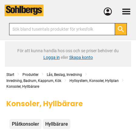
Meny
För att kunna handla hos oss och se priser behöver du
Logga in
eller
Skapa konto
Start
Produkter
Lås, Beslag, Inredning
Inredning, Badrum, Kapprum, Kök
Hyllsystem, Konsoler, Hyllplan
Konsoler, Hyllbärare
Konsoler, Hyllbärare
Kategorier
Plåtkonsoler
Hyllbärare