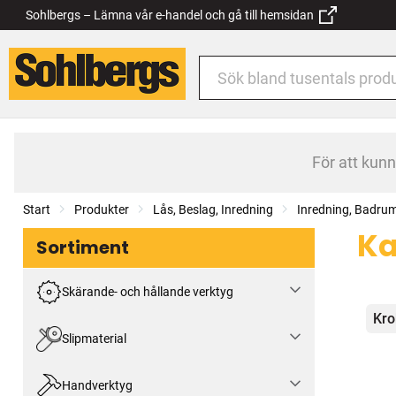
Sohlbergs – Lämna vår e-handel och gå till hemsidan
För att kun
Start
Produkter
Lås, Beslag, Inredning
Inredning, Badru
Ka
Sortiment
Skärande- och hållande verktyg
Kat
Kro
Slipmaterial
Handverktyg