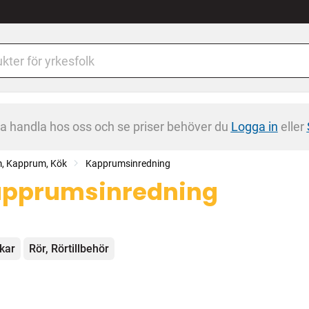
na handla hos oss och se priser behöver du
Logga in
eller
m, Kapprum, Kök
Kapprumsinredning
pprumsinredning
egorier
kar
Rör, Rörtillbehör