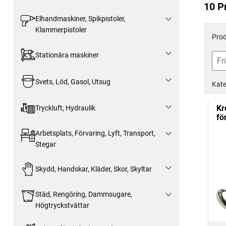
10 P
Elhandmaskiner, Spikpistoler,
Klammerpistoler
Prod
Stationära maskiner
Svets, Löd, Gasol, Utsug
Kate
Kr
Tryckluft, Hydraulik
fö
Arbetsplats, Förvaring, Lyft, Transport,
Stegar
Skydd, Handskar, Kläder, Skor, Skyltar
Städ, Rengöring, Dammsugare,
Högtryckstvättar