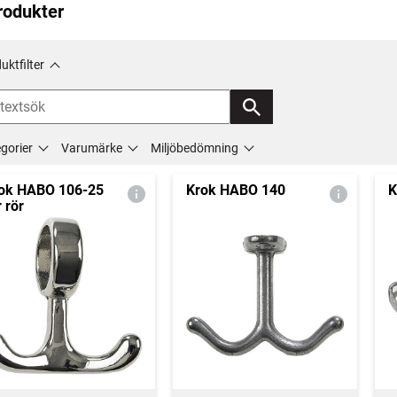
rodukter
uktfilter
gorier
Varumärke
Miljöbedömning
ok HABO 106-25
Krok HABO 140
K
r rör