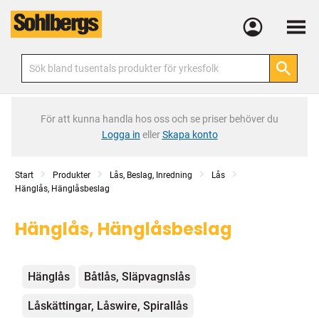
Meny
För att kunna handla hos oss och se priser behöver du
Logga in
eller
Skapa konto
Start
Produkter
Lås, Beslag, Inredning
Lås
Hänglås, Hänglåsbeslag
Hänglås, Hänglåsbeslag
Kategorier
Hänglås
Båtlås, Släpvagnslås
Låskättingar, Låswire, Spirallås