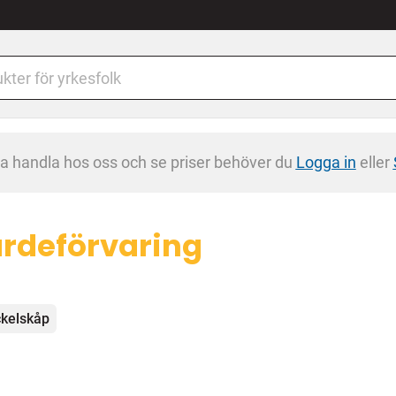
na handla hos oss och se priser behöver du
Logga in
eller
rdeförvaring
egorier
kelskåp