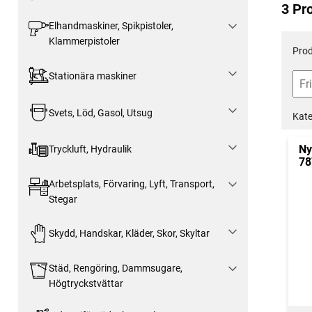
3 Pr
Elhandmaskiner, Spikpistoler,
Klammerpistoler
Prod
Stationära maskiner
Svets, Löd, Gasol, Utsug
Kate
Ny
Tryckluft, Hydraulik
78
Arbetsplats, Förvaring, Lyft, Transport,
Stegar
Skydd, Handskar, Kläder, Skor, Skyltar
Städ, Rengöring, Dammsugare,
Högtryckstvättar