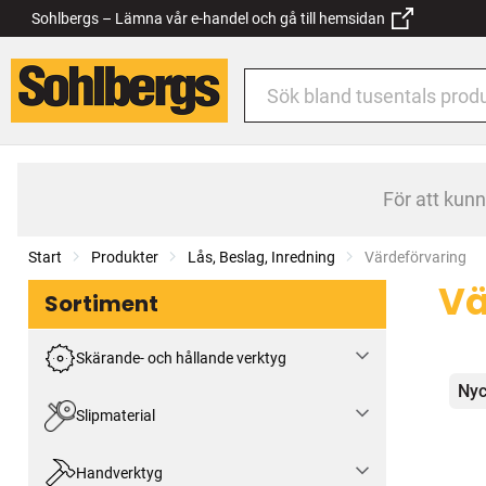
Sohlbergs – Lämna vår e-handel och gå till hemsidan
För att kun
Start
Produkter
Lås, Beslag, Inredning
Current:
Värdeförvaring
Vä
Sortiment
Skärande- och hållande verktyg
Kat
Nyc
Slipmaterial
Handverktyg