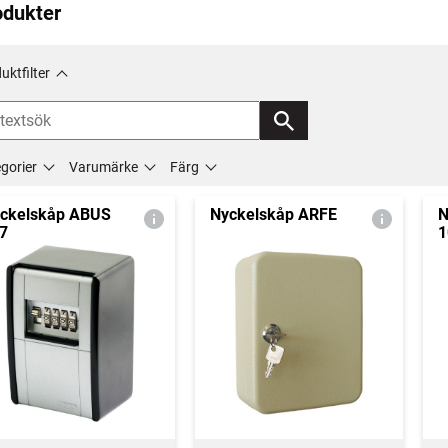
odukter
uktfilter
gorier
Varumärke
Färg
ckelskåp ABUS
Nyckelskåp ARFE
N
7
1