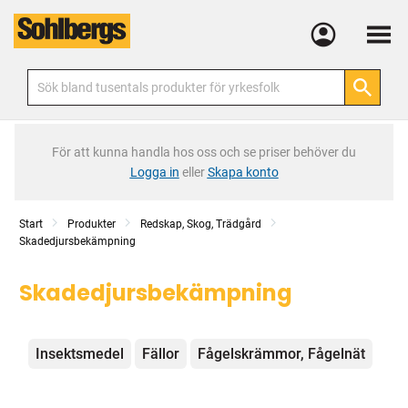
Meny
För att kunna handla hos oss och se priser behöver du
Logga in
eller
Skapa konto
Start
Produkter
Redskap, Skog, Trädgård
Skadedjursbekämpning
Skadedjursbekämpning
Kategorier
Insektsmedel
Fällor
Fågelskrämmor, Fågelnät