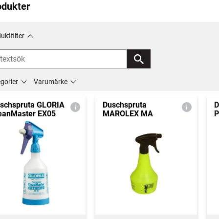
odukter
uktfilter
gorier
Varumärke
schspruta GLORIA
Duschspruta
D
eanMaster EX05
MAROLEX MA
P