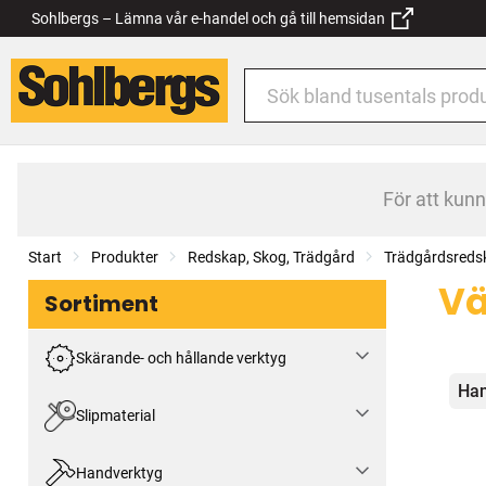
Sohlbergs – Lämna vår e-handel och gå till hemsidan
För att kun
Start
Produkter
Redskap, Skog, Trädgård
Trädgårdsredsk
Vä
Sortiment
Skärande- och hållande verktyg
Kat
Han
Slipmaterial
Handverktyg