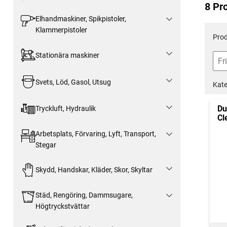
8 Pr
Elhandmaskiner, Spikpistoler,
Klammerpistoler
Prod
Stationära maskiner
Svets, Löd, Gasol, Utsug
Kate
Du
Tryckluft, Hydraulik
Cl
Arbetsplats, Förvaring, Lyft, Transport,
Stegar
Skydd, Handskar, Kläder, Skor, Skyltar
Städ, Rengöring, Dammsugare,
Högtryckstvättar