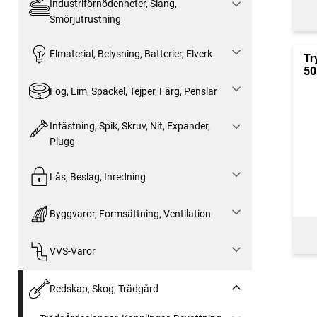
Industriförnödenheter, Slang,
Smörjutrustning
Elmaterial, Belysning, Batterier, Elverk
Tr
50
Fog, Lim, Spackel, Tejper, Färg, Penslar
Infästning, Spik, Skruv, Nit, Expander,
Plugg
Lås, Beslag, Inredning
Byggvaror, Formsättning, Ventilation
VVS-Varor
Redskap, Skog, Trädgård