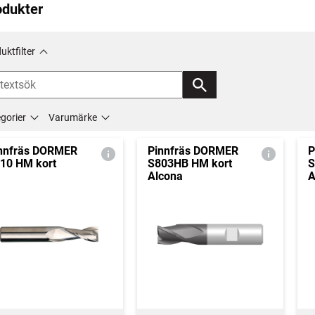
odukter
uktfilter
gorier
Varumärke
nnfräs DORMER
Pinnfräs DORMER
P
10 HM kort
S803HB HM kort
S
Alcona
A