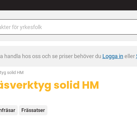
na handla hos oss och se priser behöver du
Logga in
eller
tyg solid HM
äsverktyg solid HM
egorier
nfräsar
Frässatser