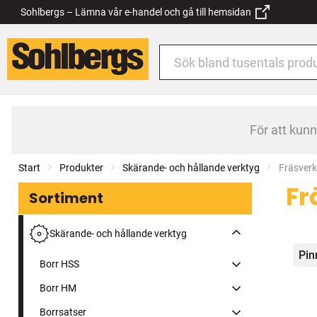
Sohlbergs – Lämna vår e-handel och gå till hemsidan
För att kun
Start
Produkter
Skärande- och hållande verktyg
Current:
Fräsverk
Fr
Sortiment
Skärande- och hållande verktyg
Kat
Pin
Borr HSS
Borr HM
Borrsatser