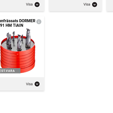
Visa
Visa
nnfrässats DORMER
91 HM TiAIN
EST.VARA
Visa