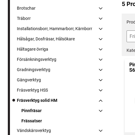
5 Pr
Brotschar
Träborr
Prod
Installationsborr, Hammarborr, Kärnborr
Hålsågar, Dosfräsar, Hålsökare
Håltagare övriga
Kate
Försänkningsverktyg
Pi
Gradningsverktyg
S6
Gängverktyg
Fräsverktyg HSS
Fräsverktyg solid HM
Pinnfräsar
Frässatser
Vändskärsverktyg