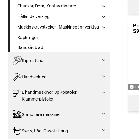
Chuckar, Dorn, Kantavkännare
Hållande verktyg
Pi
Maskinskruvstycken, Maskinspännverktyg
S9
Kapklingor
Bandsågblad
Slipmaterial
Handverktyg
B
Elhandmaskiner, Spikpistoler,
Klammerpistoler
Stationära maskiner
Svets, Löd, Gasol, Utsug