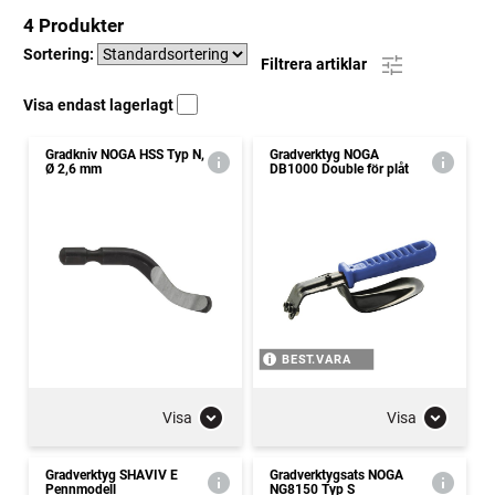
4 Produkter
Sortering:
Filtrera artiklar
Visa endast lagerlagt
Gradkniv NOGA HSS Typ N,
Gradverktyg NOGA
Ø 2,6 mm
DB1000 Double för plåt
BEST.VARA
Visa
Visa
Gradverktyg SHAVIV E
Gradverktygsats NOGA
Pennmodell
NG8150 Typ S