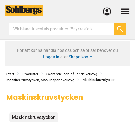
Meny
För att kunna handla hos oss och se priser behöver du
Logga in
eller
Skapa konto
Start
Produkter
Skärande- och hållande verktyg
Maskinskruvstycken
Maskinskruvstycken, Maskinspännverktyg
Maskinskruvstycken
Kategorier
Maskinskruvstycken